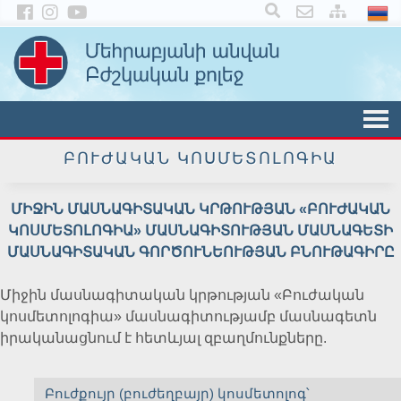
×
ԲՈՒԺԱԿԱՆ ԿՈՍՄԵՏՈԼՈԳԻԱ
ՄԻՋԻՆ ՄԱՍՆԱԳԻՏԱԿԱՆ ԿՐԹՈՒԹՅԱՆ «ԲՈՒԺԱԿԱՆ
ԿՈՍՄԵՏՈԼՈԳԻԱ» ՄԱՍՆԱԳԻՏՈՒԹՅԱՆ ՄԱՍՆԱԳԵՏԻ
ՄԱՍՆԱԳԻՏԱԿԱՆ ԳՈՐԾՈՒՆԵՈՒԹՅԱՆ ԲՆՈՒԹԱԳԻՐԸ
Միջին մասնագիտական կրթության «Բուժական
կոսմետոլոգիա» մասնագիտությամբ մասնագետն
իրականացնում է հետևյալ զբաղմունքները.
Բուժքույր (բուժեղբայր) կոսմետոլոգ՝