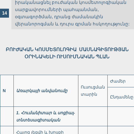
իրականացնել բուժական կոսմետոլոգիական
սարքավորումների պահպանման,
օգտագործման, դրանց ժամանակին
վերանորոգման և դուրս գրման հսկողությունը:
ԲՈՒԺԱԿԱՆ ԿՈՍՄԵՏՈԼՈԳԻԱ ՄԱՍՆԱԳԻՏՈՒԹՅԱՆ
ՕՐԻՆԱԿԵԼԻ ՈՒՍՈՒՄՆԱԿԱՆ ՊԼԱՆ
Ժամեր
Ուսուցման
N
Առարկայի
անվանումը
տարին
Ընդամենը
1
.
Հումանիտար
և
սոցիալ
-
տնտեսագիտական
Հայոց լեզվի և խոսքի