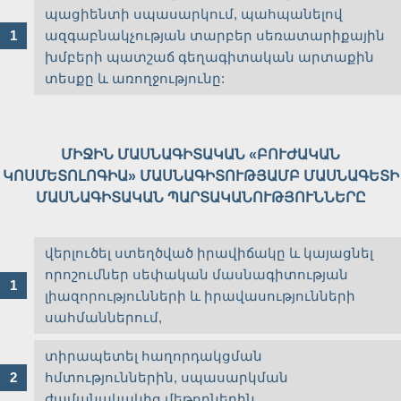
պացիենտի սպասարկում, պահպանելով
ազգաբնակչության տարբեր սեռատարիքային
խմբերի պատշաճ գեղագիտական արտաքին
տեսքը և առողջությունը:
ՄԻՋԻՆ ՄԱՍՆԱԳԻՏԱԿԱՆ «ԲՈՒԺԱԿԱՆ
ԿՈՍՄԵՏՈԼՈԳԻԱ» ՄԱՍՆԱԳԻՏՈՒԹՅԱՄԲ ՄԱՍՆԱԳԵՏԻ
ՄԱՍՆԱԳԻՏԱԿԱՆ ՊԱՐՏԱԿԱՆՈՒԹՅՈՒՆՆԵՐԸ
վերլուծել ստեղծված իրավիճակը և կայացնել
որոշումներ սեփական մասնագիտության
լիազորությունների և իրավասությունների
սահմաններում,
տիրապետել հաղորդակցման
հմտություններին, սպասարկման
ժամանակակից մեթոդներին,