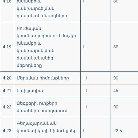
4.18
խնամքի և
II
86
կանխարգելման
դասական մեթոդները
Բուժական
կոսմետոլոգիայում մաշկի
խնամքի և
4.19
II
86
կանխարգելման
ժամանակակից
մեթոդները
4.20
Մերսման հիմունքները
II
90
4.21
Էպիլյացիա
II
45
Ձեռքերի, ոտքերի
4.22
II
90
մատների հարդարում
Գեղազարդական
4.23
կոսմետիկայի հիմունքներ
II
22,5
1