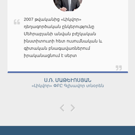
1997 թվականից ՀՀ ԳԱԱ ՕԴՔ ԳՏԿ Ալ.
Մնջոյանի անվան նուրբ օրգանական
քիմիայի ինստիտուտը Մեհրաբյանի
անվան բժշկական քոլեջի հետ
ուսումնական և գիտական
բնագավառներում իրականացնում է
սերտ համագործակցություն: Երկու
կողմերի միջև կնքված պայմանագրի
համաձայն բժշկական քոլեջի
Վ.Օ.ԹՈՓՈՒԶՅԱՆ
ուսանողները անցկացնում են իրենց
Ալ. Մնջոյանի անվան նուրբ օրգանական քիմիայի
ինստիտուտի տնօրեն, ՀՀ ԳԱԱ թղթակից-անդամ,
գործնական և լաբարատոր
ֆ.գ.դ., պրոֆ.
պարապմունքները Ալ. Մնջոյանի անվան
նուրբ օրգանական քիմիայի
ինստիտուտի լաբորատորիաներում: