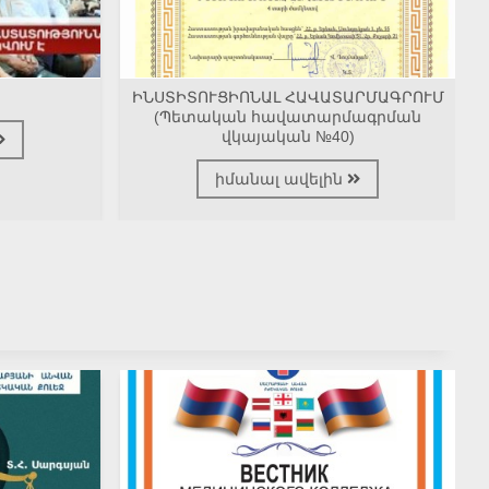
ԻՆՍՏԻՏՈՒՑԻՈՆԱԼ ՀԱՎԱՏԱՐՄԱԳՐՈՒՄ
(Պետական հավատարմագրման
վկայական №40)
իմանալ ավելին