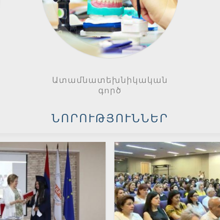
Ատամնատեխնիկական
գործ
ՆՈՐՈՒԹՅՈՒՆՆԵՐ