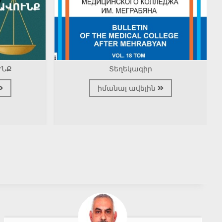
ՒՆՔ
Տեղեկագիր
իմանալ ավելին