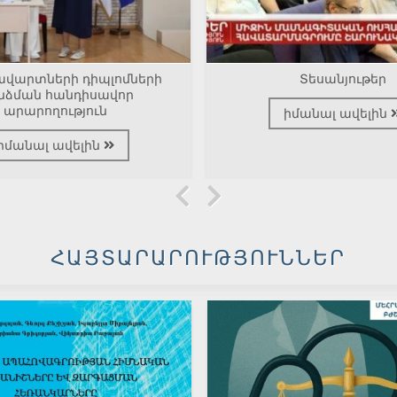
վարտների դիպլոմների
Տեսանյութեր
նձման հանդիսավոր
արարողություն
իմանալ ավելին
իմանալ ավելին
ՀԱՅՏԱՐԱՐՈՒԹՅՈՒՆՆԵՐ