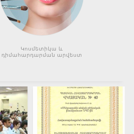
Կոսմետիկա և
դիմահարդարման արվեստ