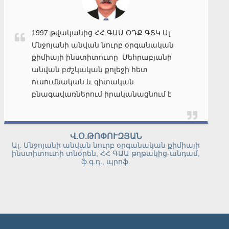
Ես՝ Լուիդա Արմենի Միքաելյանս,
ընդունվել եմ Մեհրաբյանի անվան
բժշկական ինստիտուտի բժշկական
քոլեջի ՞Դեղագործություն՞ բաժինը:
Ավարտելուց հետո ուսումս շարունակել
եմ նույն ինստիտուտում՝
՞Դեղագիտություն՞ մասնագիտոջթյամբ:
2014թ. ավարտել եմ վերոհիշյալ բուհը և
անմիջապես անցել եմ աշխատանքի
ԼՈՒԻԴԱ ՄԻՔԱԵԼՅԱՆ
՞ԱԼՖԱ-ՖԱՐՄ՞ դեղատնային ցանցում:
շրջանավարտ
Ուսումնառության ընթացքում ստացված
գերազանց գիտելիքները թույլ տվեցին
ինձ հանձնել ընդունելության համար
պահանջվող անհրաժեշտ
ատեստավորումը: