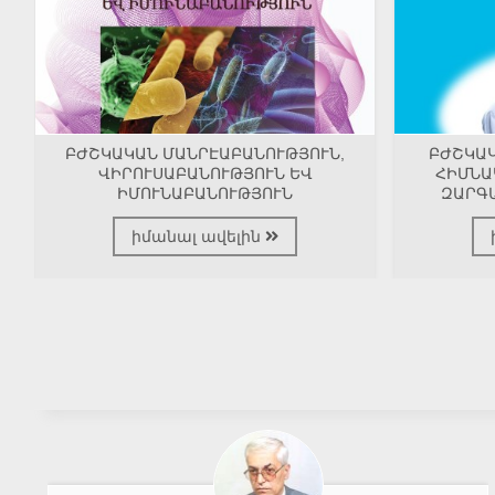
ԲԺՇԿԱԿԱՆ ՄԱՆՐԷԱԲԱՆՈՒԹՅՈՒՆ,
ԲԺՇԿԱ
ՎԻՐՈՒՍԱԲԱՆՈՒԹՅՈՒՆ ԵՎ
ՀԻՄՆԱ
ԻՄՈՒՆԱԲԱՆՈՒԹՅՈՒՆ
ԶԱՐԳ
իմանալ ավելին