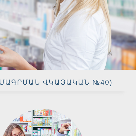
ՄԱԳՐՄԱՆ ՎԿԱՅԱԿԱՆ №40)