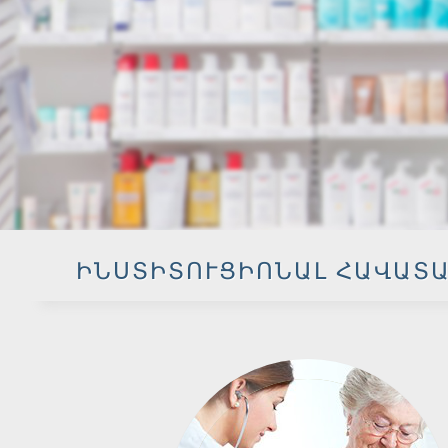
ԻՆՍՏԻՏՈՒՑԻՈՆԱԼ ՀԱՎԱՏ