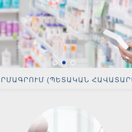
ԱՐՄԱԳՐՈՒՄ (ՊԵՏԱԿԱՆ ՀԱՎԱՏԱՐ