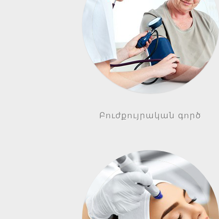
Բուժքույրական գործ