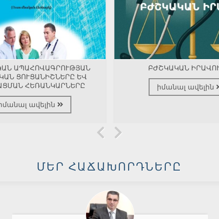
ԿԱՆ ԱՊԱՀՈՎԱԳՐՈՒԹՅԱՆ
ԲԺՇԿԱԿԱՆ ԻՐԱՎՈ
ԿԱՆ ՑՈՒՑԱՆԻՇՆԵՐԸ ԵՎ
ԱՑՄԱՆ ՀԵՌԱՆԿԱՐՆԵՐԸ
իմանալ ավելին
իմանալ ավելին
ՄԵՐ ՀԱՃԱԽՈՐԴՆԵՐԸ