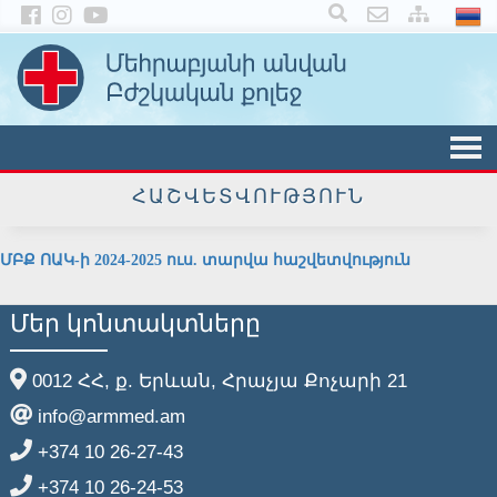
×
ՀԱՇՎԵՏՎՈՒԹՅՈՒՆ
ՄԲՔ ՈԱԿ-ի 2024-2025 ուս. տարվա հաշվետվություն
Մեր կոնտակտները
0012 ՀՀ, ք. Երևան, Հրաչյա Քոչարի 21
info@armmed.am
+374 10 26-27-43
+374 10 26-24-53