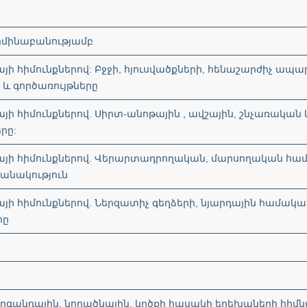
երմինաբանությամբ
յի հիմունքներով: Բջջի, հյուսվածքների, հենաշարժիչ ապ
 և գործառույթները
ի հիմունքներով. Սիրտ-անոթային , ավշային, շնչառական 
րը:
այի հիմունքներով. Վերարտադրողական, մարսողական հա
խանակություն
յի հիմունքներով. Ներզատիչ գեղձերի, նյարդային համակա
րը
րարգանդային, նորածնային, կրծքի հասակի երեխաների հիմ