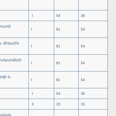
I
54
36
արատի
I
81
54
և միզային
I
81
54
մակարգերի
I
81
54
րգի և
I
81
54
I
54
36
II
23
15
նական