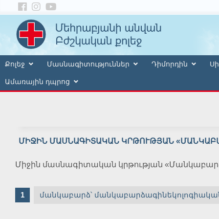
Քոլեջ
Մասնագիտություններ
Դիմորդին
Սի
Ամառային դպրոց
ՄԻՋԻՆ ՄԱՍՆԱԳԻՏԱԿԱՆ ԿՐԹՈՒԹՅԱՆ «ՄԱՆԿԱԲ
Միջին մասնագիտական կրթության «Մանկաբարձ
մանկաբարձ՝ մանկաբարձագինեկոլոգիական