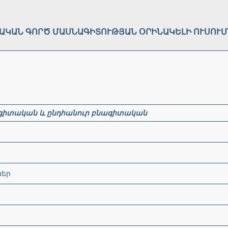
ԱԿԱՆ ԳՈՐԾ ՄԱՍՆԱԳԻՏՈՒԹՅԱՆ ՕՐԻՆԱԿԵԼԻ ՈՒՍՈՒՄ
գիտական
և
ընդհանուր
բնագիտական
ներ