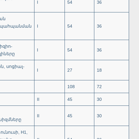
I
54
36
յան
ն պահպանման
I
54
36
իզիո-
I
54
36
ղիները
, սոցիալ-
I
27
18
108
72
II
45
30
,
II
45
30
նիզմները
ւնուսի, H1,