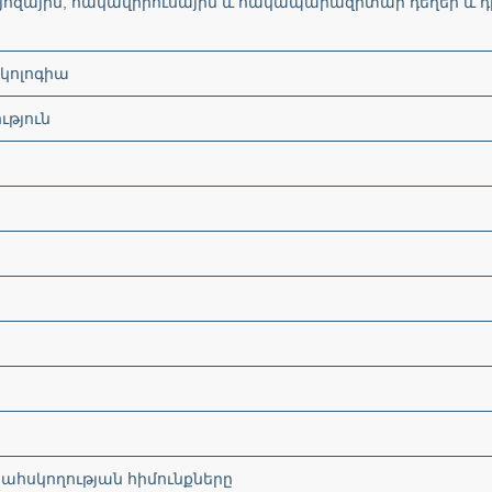
ւլյոզային, հակավիրուսային և հակապարազիտար դեղեր և 
էկոլոգիա
ւթյուն
րահսկողության հիմունքները