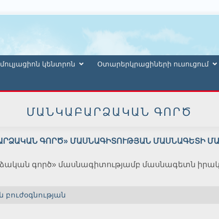
մուլյացիոն կենտրոն
Օտարերկրացիների ուսուցում
ՄԱՆԿԱԲԱՐՁԱԿԱՆ ԳՈՐԾ
ԱՐՁԱԿԱՆ ԳՈՐԾ» ՄԱՍՆԱԳԻՏՈՒԹՅԱՆ ՄԱՍՆԱԳԵՏԻ Մ
ական գործ» մասնագիտությամբ մասնագետն իրական
 բուժօգնության