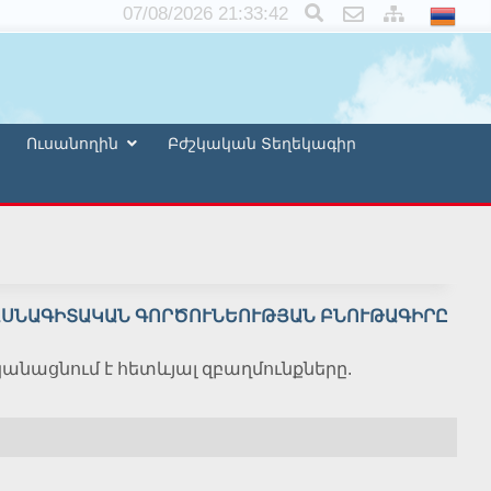
×
07/08/2026 21:33:42
Ուսանողին
Բժշկական Տեղեկագիր
ԱՍՆԱԳԻՏԱԿԱՆ ԳՈՐԾՈՒՆԵՈՒԹՅԱՆ ԲՆՈՒԹԱԳԻՐԸ
ացնում է հետևյալ զբաղմունքները.