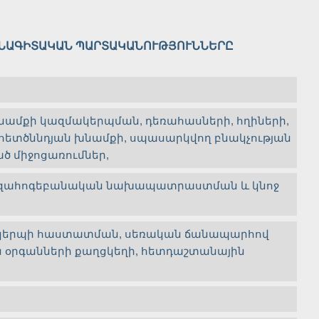
ՍՆԱԳԻՏԱԿԱՆ ՊԱՐՏԱԿԱՆՈՒԹՅՈՒՆՆԵՐԸ
նամքի կազմակերպման, դեռահասների, հղիների,
ի հետծննդյան խնամքի, սպասարկվող բնակչության
ծ միջոցառումներ,
հուզահոգեբանական նախապատրաստման և կնոջ
սակերպի հաստատման, սեռական ճանապարհով
ան օրգանների քաղցկեղի, հետդաշտանային