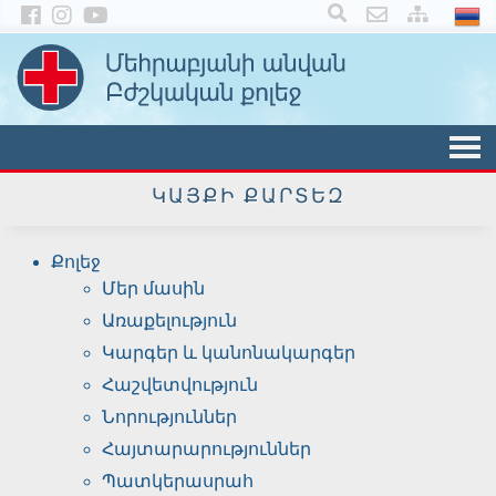
×
ԿԱՅՔԻ ՔԱՐՏԵԶ
Քոլեջ
Մեր մասին
Առաքելություն
Կարգեր և կանոնակարգեր
Հաշվետվություն
Նորություններ
Հայտարարություններ
Պատկերասրահ