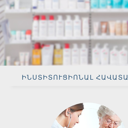
ԻՆՍՏԻՏՈՒՑԻՈՆԱԼ ՀԱՎԱՏ