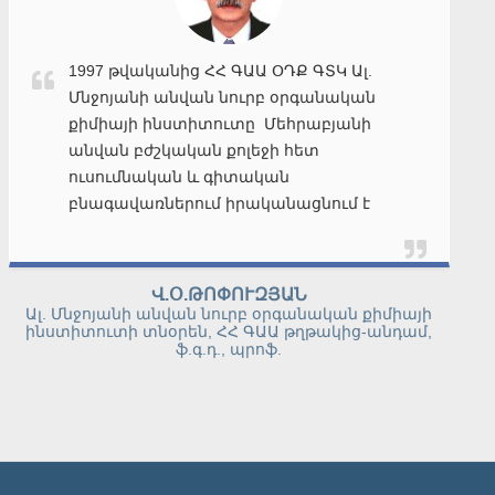
Ես՝ Լուիդա Արմենի Միքաելյանս,
ընդունվել եմ Մեհրաբյանի անվան
բժշկական ինստիտուտի բժշկական
քոլեջի ՞Դեղագործություն՞ բաժինը:
Ավարտելուց հետո ուսումս շարունակել
եմ նույն ինստիտուտում՝
՞Դեղագիտություն՞ մասնագիտոջթյամբ:
2014թ. ավարտել եմ վերոհիշյալ բուհը և
անմիջապես անցել եմ աշխատանքի
ԼՈՒԻԴԱ ՄԻՔԱԵԼՅԱՆ
՞ԱԼՖԱ-ՖԱՐՄ՞ դեղատնային ցանցում:
շրջանավարտ
Ուսումնառության ընթացքում ստացված
գերազանց գիտելիքները թույլ տվեցին
ինձ հանձնել ընդունելության համար
պահանջվող անհրաժեշտ
ատեստավորումը: