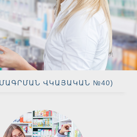
ՄԱԳՐՄԱՆ ՎԿԱՅԱԿԱՆ №40)