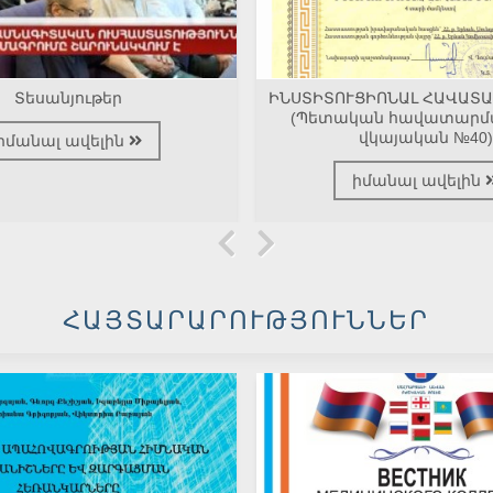
Տեսանյութեր
ԻՆՍՏԻՏՈՒՑԻՈՆԱԼ ՀԱՎԱՏ
(Պետական հավատարմ
վկայական №40)
իմանալ ավելին
իմանալ ավելին
ՀԱՅՏԱՐԱՐՈՒԹՅՈՒՆՆԵՐ