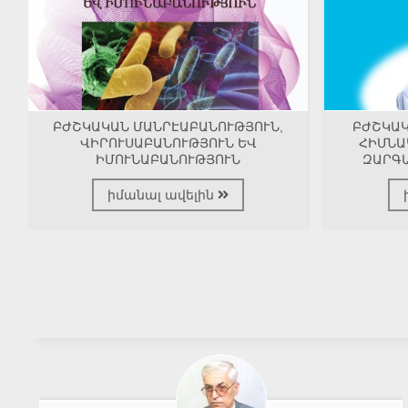
ԲԺՇԿԱԿԱՆ ՄԱՆՐԷԱԲԱՆՈՒԹՅՈՒՆ,
ԲԺՇԿԱ
ՎԻՐՈՒՍԱԲԱՆՈՒԹՅՈՒՆ ԵՎ
ՀԻՄՆԱ
ԻՄՈՒՆԱԲԱՆՈՒԹՅՈՒՆ
ԶԱՐԳ
իմանալ ավելին