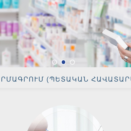
ԱՐՄԱԳՐՈՒՄ (ՊԵՏԱԿԱՆ ՀԱՎԱՏԱՐ