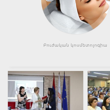
Բուժական կոսմետոլոգիա