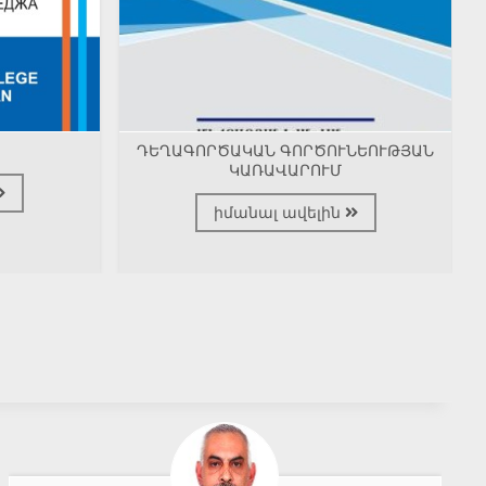
ԴԵՂԱԳՈՐԾԱԿԱՆ ԳՈՐԾՈՒՆԵՈՒԹՅԱՆ
ԿԱՌԱՎԱՐՈՒՄ
իմանալ ավելին