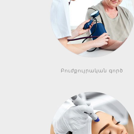
Բուժքույրական գործ