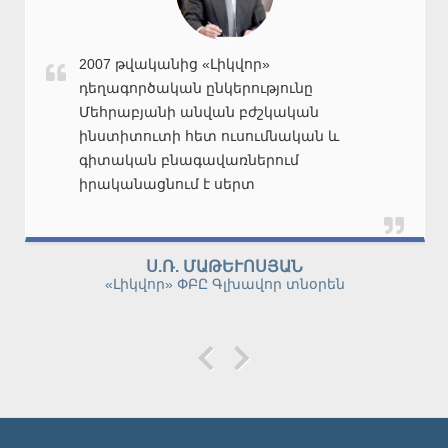
1997 թվականից ՀՀ ԳԱԱ ՕԴՔ ԳՏԿ Ալ.
Մնջոյանի անվան նուրբ օրգանական
քիմիայի ինստիտուտը Մեհրաբյանի
անվան բժշկական քոլեջի հետ
ուսումնական և գիտական
բնագավառներում իրականացնում է
սերտ համագործակցություն: Երկու
կողմերի միջև կնքված պայմանագրի
համաձայն բժշկական քոլեջի
Վ.Օ.ԹՈՓՈՒԶՅԱՆ
ուսանողները անցկացնում են իրենց
Ալ. Մնջոյանի անվան նուրբ օրգանական քիմիայի
ինստիտուտի տնօրեն, ՀՀ ԳԱԱ թղթակից-անդամ,
գործնական և լաբարատոր
ֆ.գ.դ., պրոֆ.
պարապմունքները Ալ. Մնջոյանի անվան
նուրբ օրգանական քիմիայի
ինստիտուտի լաբորատորիաներում: