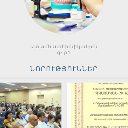
Ատամնատեխնիկական
գործ
ՆՈՐՈՒԹՅՈՒՆՆԵՐ