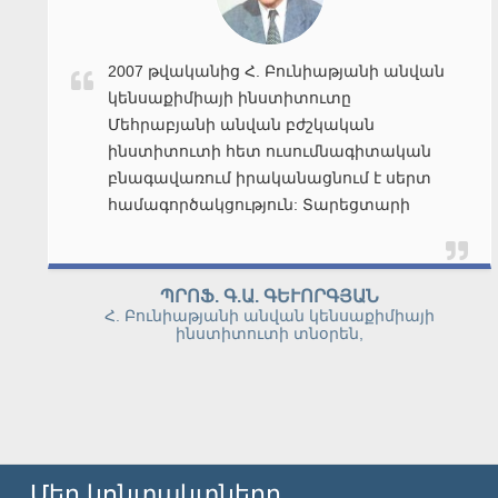
2007 թվականից «Լիկվոր»
դեղագործական ընկերությունը
Մեհրաբյանի անվան բժշկական
ինստիտուտի հետ ուսումնական և
գիտական բնագավառներում
իրականացնում է սերտ
համագործակցություն: «Լիկվոր» ՓԲԸ
առաջատար մասնագետները
իրականացնում են դասախոսություններ
Ս.Ռ. ՄԱԹԵՒՈՍՅԱՆ
դեղաբանության և դեղագործության
«Լիկվոր» ՓԲԸ Գլխավոր տնօրեն
բնագավառներում՝ ֆիրմայում
ստեղծված նորագույն դեղերի և
դեղամիջոցների վերաբերյալ:
Մեր կոնտակտները