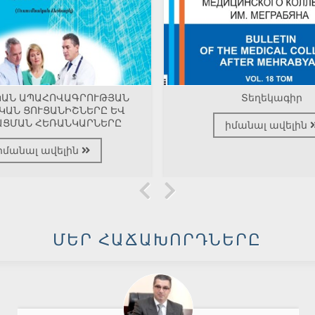
ԿԱՆ ԱՊԱՀՈՎԱԳՐՈՒԹՅԱՆ
Տեղեկագիր
ԿԱՆ ՑՈՒՑԱՆԻՇՆԵՐԸ ԵՎ
ԱՑՄԱՆ ՀԵՌԱՆԿԱՐՆԵՐԸ
իմանալ ավելին
իմանալ ավելին
ՄԵՐ ՀԱՃԱԽՈՐԴՆԵՐԸ