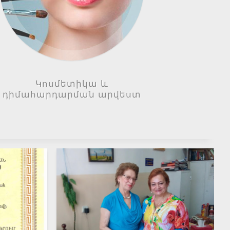
Կոսմետիկա և
դիմահարդարման արվեստ