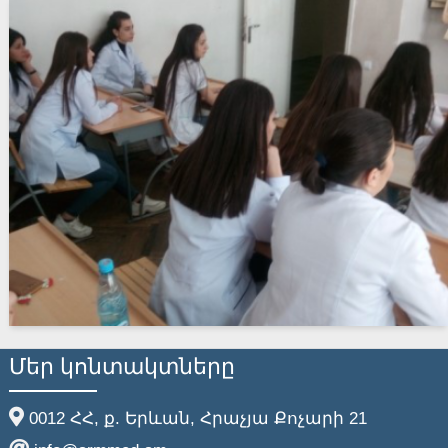
Մեր կոնտակտները
0012 ՀՀ, ք. Երևան, Հրաչյա Քոչարի 21